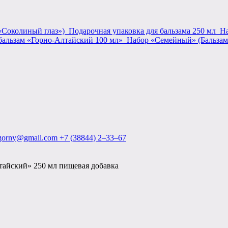
«Соколиный глаз»)
Подарочная упаковка для бальзама 250 мл
На
бальзам «Горно-Алтайский 100 мл»
Набор «Семейный» (Бальзам
.gorny@gmail.com
+7 (38844) 2‒33‒67
тайский» 250 мл пищевая добавка