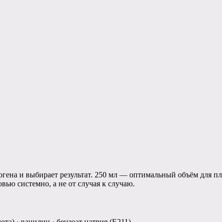
огена и выбирает результат. 250 мл — оптимальный объём для п
вью системно, а не от случая к случаю.
та) · ванилин · бензоат натрия (Е211).