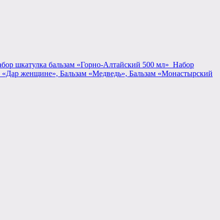
бор шкатулка бальзам «Горно-Алтайский 500 мл»
Набор
 «Дар женщине», Бальзам «Медведь», Бальзам «Монастырский