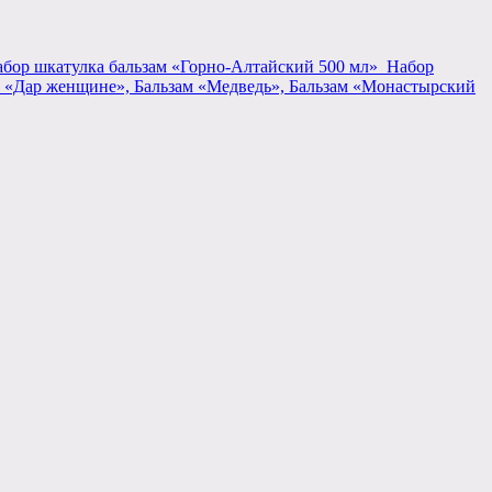
бор шкатулка бальзам «Горно-Алтайский 500 мл»
Набор
 «Дар женщине», Бальзам «Медведь», Бальзам «Монастырский