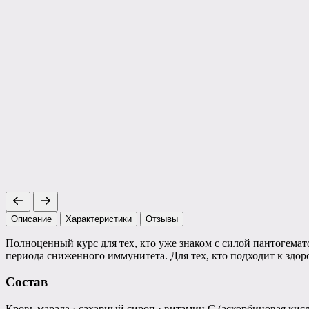
Описание
Характеристики
Отзывы
Полноценный курс для тех, кто уже знаком с силой пантогемат
периода сниженного иммунитета. Для тех, кто подходит к здоро
Состав
Кровь марала · сахарный сироп · витамин С (аскорбиновая кисло