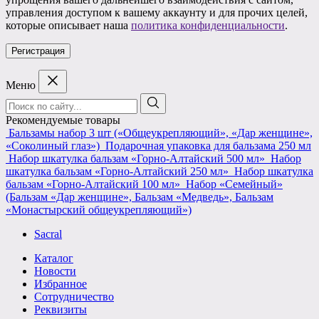
управления доступом к вашему аккаунту и для прочих целей,
которые описывает наша
политика конфиденциальности
.
Регистрация
Меню
Поиск:
Рекомендуемые товары
Бальзамы набор 3 шт («Общеукрепляющий», «Дар женщине»,
«Соколиный глаз»)
Подарочная упаковка для бальзама 250 мл
Набор шкатулка бальзам «Горно-Алтайский 500 мл»
Набор
шкатулка бальзам «Горно-Алтайский 250 мл»
Набор шкатулка
бальзам «Горно-Алтайский 100 мл»
Набор «Семейный»
(Бальзам «Дар женщине», Бальзам «Медведь», Бальзам
«Монастырский общеукрепляющий»)
Sacral
Каталог
Новости
Избранное
Сотрудничество
Реквизиты