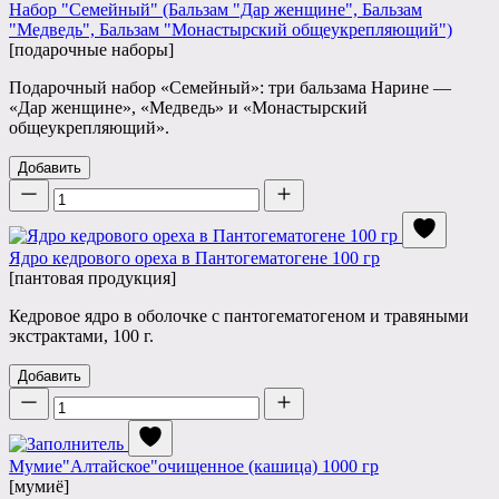
Набор "Семейный" (Бальзам "Дар женщине", Бальзам
"Медведь", Бальзам "Монастырский общеукрепляющий")
[подарочные наборы]
Подарочный набор «Семейный»: три бальзама Нарине —
«Дар женщине», «Медведь» и «Монастырский
общеукрепляющий».
Добавить
Количество
Ядро кедрового ореха в Пантогематогене 100 гр
[пантовая продукция]
Кедровое ядро в оболочке с пантогематогеном и травяными
экстрактами, 100 г.
Добавить
Количество
Мумие"Алтайское"очищенное (кашица) 1000 гр
[мумиё]