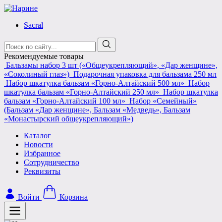
Skip
to
Sacral
content
Поиск:
Рекомендуемые товары
Бальзамы набор 3 шт («Общеукрепляющий», «Дар женщине»,
«Соколиный глаз»)
Подарочная упаковка для бальзама 250 мл
Набор шкатулка бальзам «Горно-Алтайский 500 мл»
Набор
шкатулка бальзам «Горно-Алтайский 250 мл»
Набор шкатулка
бальзам «Горно-Алтайский 100 мл»
Набор «Семейный»
(Бальзам «Дар женщине», Бальзам «Медведь», Бальзам
«Монастырский общеукрепляющий»)
Каталог
Новости
Избранное
Сотрудничество
Реквизиты
Войти
Корзина