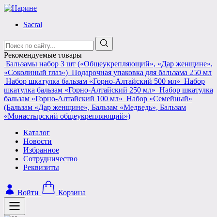
Skip
to
Sacral
content
Поиск:
Рекомендуемые товары
Бальзамы набор 3 шт («Общеукрепляющий», «Дар женщине»,
«Соколиный глаз»)
Подарочная упаковка для бальзама 250 мл
Набор шкатулка бальзам «Горно-Алтайский 500 мл»
Набор
шкатулка бальзам «Горно-Алтайский 250 мл»
Набор шкатулка
бальзам «Горно-Алтайский 100 мл»
Набор «Семейный»
(Бальзам «Дар женщине», Бальзам «Медведь», Бальзам
«Монастырский общеукрепляющий»)
Каталог
Новости
Избранное
Сотрудничество
Реквизиты
Войти
Корзина