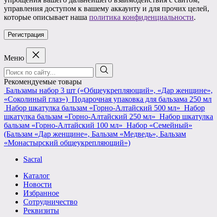
управления доступом к вашему аккаунту и для прочих целей,
которые описывает наша
политика конфиденциальности
.
Регистрация
Меню
Поиск:
Рекомендуемые товары
Бальзамы набор 3 шт («Общеукрепляющий», «Дар женщине»,
«Соколиный глаз»)
Подарочная упаковка для бальзама 250 мл
Набор шкатулка бальзам «Горно-Алтайский 500 мл»
Набор
шкатулка бальзам «Горно-Алтайский 250 мл»
Набор шкатулка
бальзам «Горно-Алтайский 100 мл»
Набор «Семейный»
(Бальзам «Дар женщине», Бальзам «Медведь», Бальзам
«Монастырский общеукрепляющий»)
Sacral
Каталог
Новости
Избранное
Сотрудничество
Реквизиты