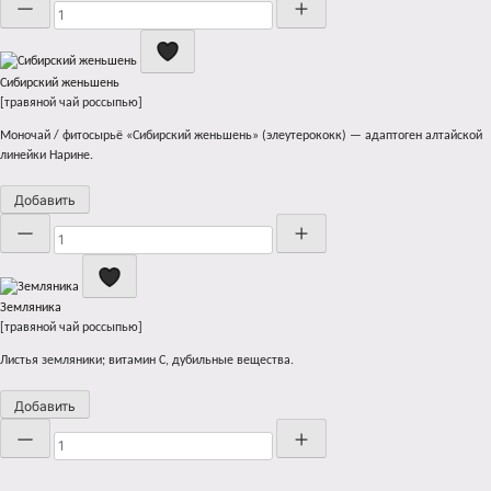
Сибирский женьшень
[травяной чай россыпью]
Моночай / фитосырьё «Сибирский женьшень» (элеутерококк) — адаптоген алтайской
линейки Нарине.
Добавить
Количество
Земляника
[травяной чай россыпью]
Листья земляники; витамин C, дубильные вещества.
Добавить
Количество