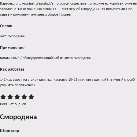
Карточка altay-narine.ru/product/smorodina/ существует, описание на новой витрине не
заполнено. По назначению моночая — лист чёрной смородины как поливитаминное
Обязательно
Email
*
сырьё и компонент иммунных сборов Нарине.
Состав
Ссылка для установки нового пароля будет отправлена ​​на ваш адрес электронной
лист смородины
почты.
Применение
Ваши персональные данные будут использоваться для упрощения вашего
дальнейшего взаимодействия с сайтом, управления доступом к вашему аккаунту и
витаминный / общеукрепляющий чай из листа смородины
для прочих целей, которые описывает наша
политика конфиденциальности
.
Как работает
Регистрация
1–2 ч.л. сырья на стакан кипятка, настоять 10–15 мин, пить как чай (типичный способ;
уточнять по упаковке).
Пока нет оценок
Смородина
Штрихкод