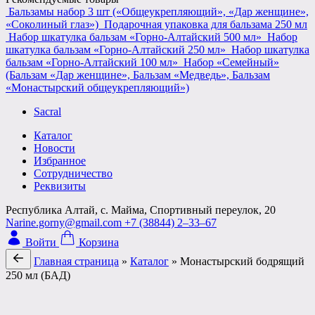
Бальзамы набор 3 шт («Общеукрепляющий», «Дар женщине»,
«Соколиный глаз»)
Подарочная упаковка для бальзама 250 мл
Набор шкатулка бальзам «Горно-Алтайский 500 мл»
Набор
шкатулка бальзам «Горно-Алтайский 250 мл»
Набор шкатулка
бальзам «Горно-Алтайский 100 мл»
Набор «Семейный»
(Бальзам «Дар женщине», Бальзам «Медведь», Бальзам
«Монастырский общеукрепляющий»)
Sacral
Каталог
Новости
Избранное
Сотрудничество
Реквизиты
Республика Алтай, с. Майма, Спортивный переулок, 20
Narine.gorny@gmail.com
+7 (38844) 2‒33‒67
Войти
Корзина
Главная страница
»
Каталог
»
Монастырский бодрящий
250 мл (БАД)