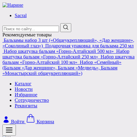
Skip
to
Sacral
content
Поиск:
Рекомендуемые товары
Бальзамы набор 3 шт («Общеукрепляющий», «Дар женщине»,
«Соколиный глаз»)
Подарочная упаковка для бальзама 250 мл
Набор шкатулка бальзам «Горно-Алтайский 500 мл»
Набор
шкатулка бальзам «Горно-Алтайский 250 мл»
Набор шкатулка
бальзам «Горно-Алтайский 100 мл»
Набор «Семейный»
(Бальзам «Дар женщине», Бальзам «Медведь», Бальзам
«Монастырский общеукрепляющий»)
Каталог
Новости
Избранное
Сотрудничество
Реквизиты
Войти
Корзина