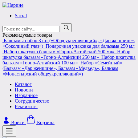
Skip
to
Sacral
content
Поиск:
Рекомендуемые товары
Бальзамы набор 3 шт («Общеукрепляющий», «Дар женщине»,
«Соколиный глаз»)
Подарочная упаковка для бальзама 250 мл
Набор шкатулка бальзам «Горно-Алтайский 500 мл»
Набор
шкатулка бальзам «Горно-Алтайский 250 мл»
Набор шкатулка
бальзам «Горно-Алтайский 100 мл»
Набор «Семейный»
(Бальзам «Дар женщине», Бальзам «Медведь», Бальзам
«Монастырский общеукрепляющий»)
Каталог
Новости
Избранное
Сотрудничество
Реквизиты
Войти
Корзина