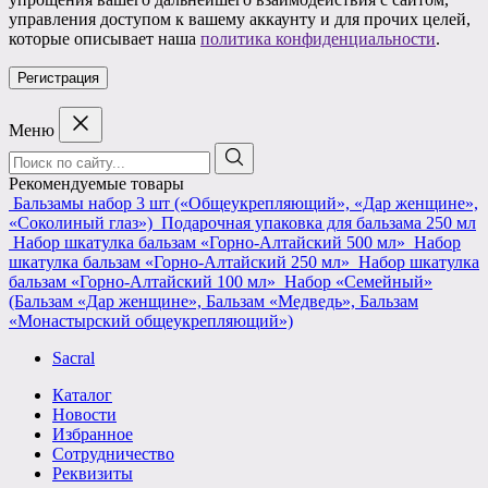
управления доступом к вашему аккаунту и для прочих целей,
которые описывает наша
политика конфиденциальности
.
Регистрация
Меню
Поиск:
Рекомендуемые товары
Бальзамы набор 3 шт («Общеукрепляющий», «Дар женщине»,
«Соколиный глаз»)
Подарочная упаковка для бальзама 250 мл
Набор шкатулка бальзам «Горно-Алтайский 500 мл»
Набор
шкатулка бальзам «Горно-Алтайский 250 мл»
Набор шкатулка
бальзам «Горно-Алтайский 100 мл»
Набор «Семейный»
(Бальзам «Дар женщине», Бальзам «Медведь», Бальзам
«Монастырский общеукрепляющий»)
Sacral
Каталог
Новости
Избранное
Сотрудничество
Реквизиты