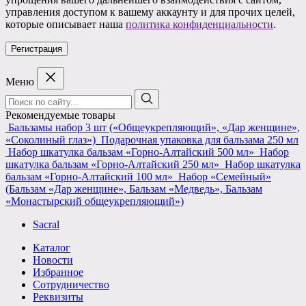
управления доступом к вашему аккаунту и для прочих целей,
которые описывает наша
политика конфиденциальности
.
Регистрация
Меню
Поиск:
Рекомендуемые товары
Бальзамы набор 3 шт («Общеукрепляющий», «Дар женщине»,
«Соколиный глаз»)
Подарочная упаковка для бальзама 250 мл
Набор шкатулка бальзам «Горно-Алтайский 500 мл»
Набор
шкатулка бальзам «Горно-Алтайский 250 мл»
Набор шкатулка
бальзам «Горно-Алтайский 100 мл»
Набор «Семейный»
(Бальзам «Дар женщине», Бальзам «Медведь», Бальзам
«Монастырский общеукрепляющий»)
Sacral
Каталог
Новости
Избранное
Сотрудничество
Реквизиты