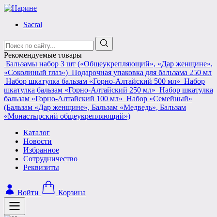
Skip
to
Sacral
content
Поиск:
Рекомендуемые товары
Бальзамы набор 3 шт («Общеукрепляющий», «Дар женщине»,
«Соколиный глаз»)
Подарочная упаковка для бальзама 250 мл
Набор шкатулка бальзам «Горно-Алтайский 500 мл»
Набор
шкатулка бальзам «Горно-Алтайский 250 мл»
Набор шкатулка
бальзам «Горно-Алтайский 100 мл»
Набор «Семейный»
(Бальзам «Дар женщине», Бальзам «Медведь», Бальзам
«Монастырский общеукрепляющий»)
Каталог
Новости
Избранное
Сотрудничество
Реквизиты
Войти
Корзина