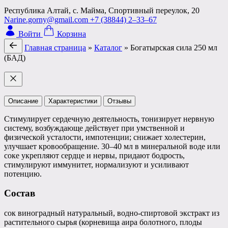
Республика Алтай, с. Майма, Спортивный переулок, 20
Narine.gorny@gmail.com
+7 (38844) 2‒33‒67
Войти
Корзина
Главная страница
»
Каталог
»
Богатырская сила 250 мл
(БАД)
Описание
Характеристики
Отзывы
Стимулирует сердечную деятельность, тонизирует нервную
систему, возбуждающе действует при умственной и
физической усталости, импотенции; снижает холестерин,
улучшает кровообращение. 30–40 мл в минеральной воде или
соке укрепляют сердце и нервы, придают бодрость,
стимулируют иммунитет, нормализуют и усиливают
потенцию.
Состав
сок виноградный натуральный, водно-спиртовой экстракт из
растительного сырья (корневища аира болотного, плоды