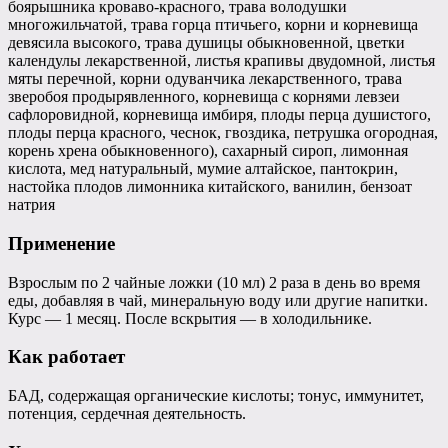
боярышника кроваво-красного, трава володушки
многожильчатой, трава горца птичьего, корни и корневища
девясила высокого, трава душицы обыкновенной, цветки
календулы лекарственной, листья крапивы двудомной, листья
мяты перечной, корни одуванчика лекарственного, трава
зверобоя продырявленного, корневища с корнями левзеи
сафлоровидной, корневища имбиря, плоды перца душистого,
плоды перца красного, чеснок, гвоздика, петрушка огородная,
корень хрена обыкновенного), сахарный сироп, лимонная
кислота, мед натуральный, мумие алтайское, пантокрин,
настойка плодов лимонника китайского, ванилин, бензоат
натрия
Применение
Взрослым по 2 чайные ложки (10 мл) 2 раза в день во время
еды, добавляя в чай, минеральную воду или другие напитки.
Курс — 1 месяц. После вскрытия — в холодильнике.
Как работает
БАД, содержащая органические кислоты; тонус, иммунитет,
потенция, сердечная деятельность.